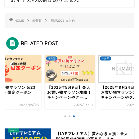
HOME
未分類
福袋2025 まとめ
RELATED POST
類
未分類
未分類
い物マラソン 5/23
【2025年5月9日】楽天
【2025年8月24日
0時～ 限定クーポン
お買い物マラソン攻略！
お買い物マラソン攻
キャンペーンやクー...
キャンペーンやク...
2022/05/23
2025/05/10
2025/0
【LYPプレミアム】貰わなきゃ損！最大
5000円分が無料で買える！？水、...