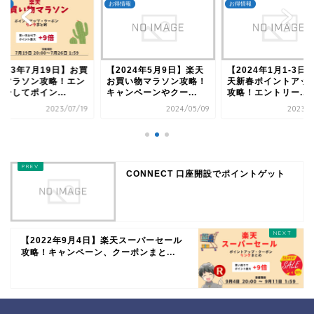
お得情報
お得情報
お得情報
【2024年5月9日】楽天
【2024年1月1-3日】楽
【2023年7
お買い物マラソン攻略！
天新春ポイントアップ祭
い物マラソン
キャンペーンやクー...
攻略！エントリー...
トリーしてポイ
2024/05/09
2023/12/31
CONNECT 口座開設でポイントゲット
【2022年9月4日】楽天スーパーセール
攻略！キャンペーン、クーポンまと...