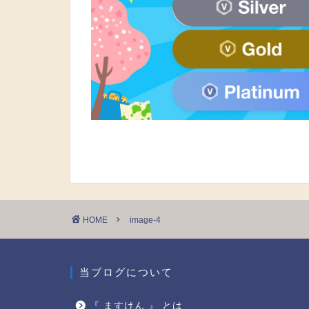
HOME
image-4
当ブログについて
『 ますけん 』 とは