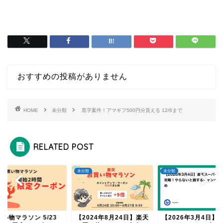
おすすめの投稿がありません
HOME
未分類
黒字案件！アマギフ500円分貰える 12/6まで
RELATED POST
類
未分類
未分類
い物マラソン 5/23
【2024年8月24日】楽天
【2026年3月4日】