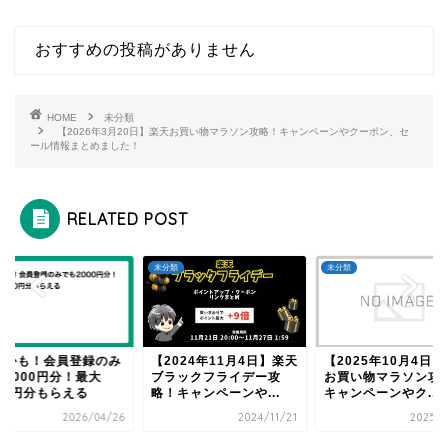
おすすめの投稿がありません
HOME
未分類
【2026年3月20日】楽天お買い物マラソン攻略！キャンペーンやクーポン、セ
ール情報まとめました！
RELATED POST
類
未分類
未分類
めかも！会員登録のみ
【2024年11月4日】楽天
【2025年10月4日
も2000円分！最大
ブラックフライデー攻
お買い物マラソン攻
000円分もらえる
略！キャンペーンや...
キャンペーンやク...
2026/04/26
2024/11/21
2025/1