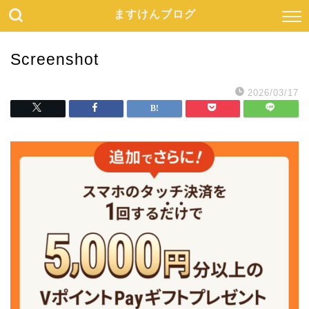
ますけんブログ
Screenshot
2026/03/17